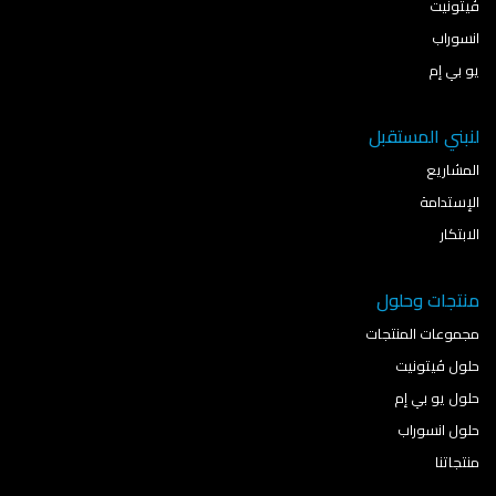
ڤيتونيت
انسوراب
يو بي إم
لنبني المستقبل
المشاريع
الإستدامة
الابتكار
منتجات وحلول
مجموعات المنتجات
حلول ڤيتونيت
حلول يو بي إم
حلول انسوراب
منتجاتنا