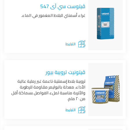
ڤيتوست سي آى 547
غراء أسمنتي للبلاط المغمور في الماء.
التبليط
ڤيتونيت ترويبة بيور
ترويبة بلاط إسمنتية ناعمة غير رملية عالية
الأداء، معدلة بالبوليمر مقاومة للرطوبة
والأتربة مناسبة لملء الفواصل بسماكة أقل
من ٢٠ ملم.
التبليط