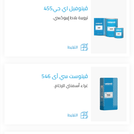
ڤيتوفيل اي جي455
ترويبة بلاط إيبوكسي.
التبليط
ڤيتوست سي آى 546
غراء أسمنتي للرخام.
التبليط