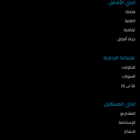
لنبني الأفضل
قصتنا
التزامنا
ثقافتنا
حياة أفضل
علاماتنا التجارية
ڤيتونيت
انسوراب
يو بي إم
لنبني المستقبل
المشاريع
الإستدامة
الابتكار