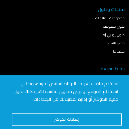
منتجات وحلول
مجموعات المنتجات
حلول ڤيتونيت
حلول يو بي إم
حلول انسوراب
منتجاتنا
روابط سريعة
نمذجة معلومات البناء
نستخدم ملفات تعريف الارتباط لتحسين تجربتك، وتحليل
آخر الأخبار
استخدام الموقع، وعرض محتوى مناسب لك. يمكنك قبول
تواصل معنا
جميع الكوكيز أو إدارة تفضيلاتك من الإعدادات.
انضم للعمل في "سافيتو"
الوظائف
إعدادات الكوكيز