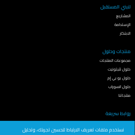
لنبني المستقبل
المشاريع
الإستدامة
الابتكار
منتجات وحلول
مجموعات المنتجات
حلول ڤيتونيت
حلول يو بي إم
حلول انسوراب
منتجاتنا
روابط سريعة
نمذجة معلومات البناء
نستخدم ملفات تعريف الارتباط لتحسين تجربتك، وتحليل
آخر الأخبار