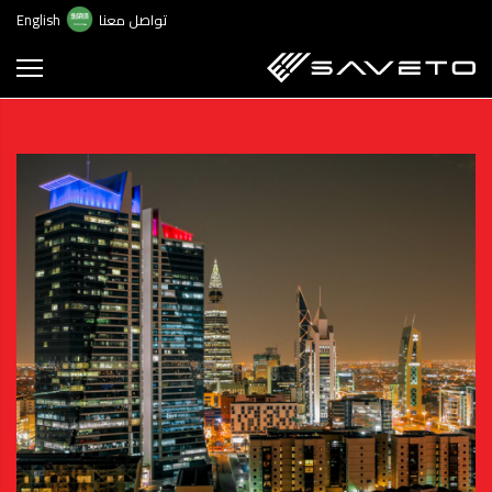
ت
تواصل معنا
English
إ
ا
ا