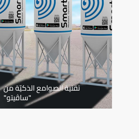
تقنية الصوامع الذكيّة من
"ساڤيتو"