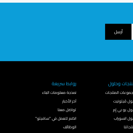
تجات وحلول
روابط سريعة
موعات المنتجات
نمذجة معلومات البناء
ول ڤيتونيت
آخر الأخبار
ول يو بي إم
تواصل معنا
ول انسوراب
انضم للعمل في "سافيتو"
تجاتنا
الوظائف