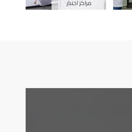
مراكز اختبار
المس