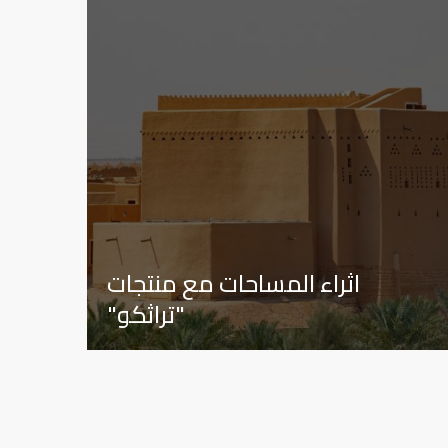
اثراء المساحات مع منتجات
"تراثكو"