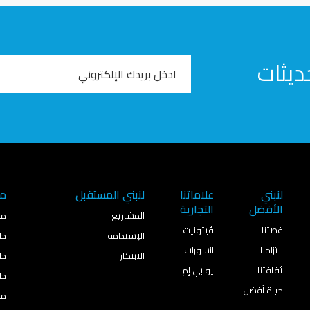
ديثات
Email
Address
لنبني
علاماتنا
لنبني المستقبل
من
الأفضل
التجارية
المشاريع
مج
قصتنا
ڤيتونيت
الإستدامة
حل
التزامنا
انسوراب
الابتكار
حل
ثقافتنا
يو بي إم
حل
حياة أفضل
من