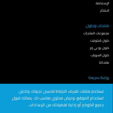
الإستدامة
الابتكار
منتجات وحلول
مجموعات المنتجات
حلول ڤيتونيت
حلول يو بي إم
حلول انسوراب
منتجاتنا
روابط سريعة
نمذجة معلومات البناء
نستخدم ملفات تعريف الارتباط لتحسين تجربتك، وتحليل
آخر الأخبار
استخدام الموقع، وعرض محتوى مناسب لك. يمكنك قبول
تواصل معنا
جميع الكوكيز أو إدارة تفضيلاتك من الإعدادات.
انضم للعمل في "سافيتو"