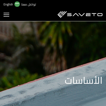
ت
تواصل معنا
English
إ
ا
ا
الأساسات