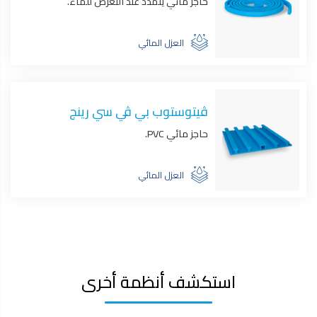
حاجز مائي يتمدد عند التعرض للماء.
العزل المائي
ڤيتوستوب بي ڤي سي رينج
حاجز مائي PVC.
العزل المائي
استكشف أنظمة أخرى