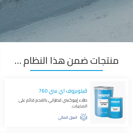
منتجات ضمن هذا النظام …
ڤيتوبروف اي سي 760
طلاء إيبوكسي قطراني بالفحم قائم على
المذيبات.
العزل المائي