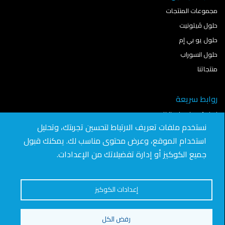
مجموعات المنتجات
حلول ڤيتونيت
حلول يو بي إم
حلول انسوراب
منتجاتنا
روابط سريعة
نمذجة معلومات البناء
نستخدم ملفات تعريف الارتباط لتحسين تجربتك، وتحليل
آخر الأخبار
استخدام الموقع، وعرض محتوى مناسب لك. يمكنك قبول
تواصل معنا
جميع الكوكيز أو إدارة تفضيلاتك من الإعدادات.
انضم للعمل في "سافيتو"
الوظائف
إعدادات الكوكيز
رفض الكل