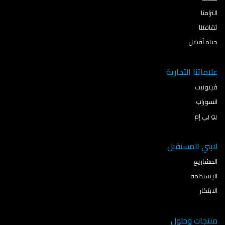
التزامنا
ثقافتنا
حياة أفضل
علاماتنا التجارية
ڤيتونيت
انسوراب
يو بي إم
لنبني المستقبل
المشاريع
الإستدامة
الابتكار
منتجات وحلول