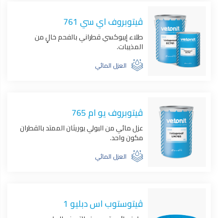
ڤيتوبروف اي سي 761
طلاء إيبوكسي قطراني بالفحم خالٍ من
المذيبات.
العزل المائي
ڤيتوبروف يو ام 765
عزل مائي من البولي يوريثان الممتد بالقطران
مكون واحد.
العزل المائي
ڤيتوستوب اس دبليو 1