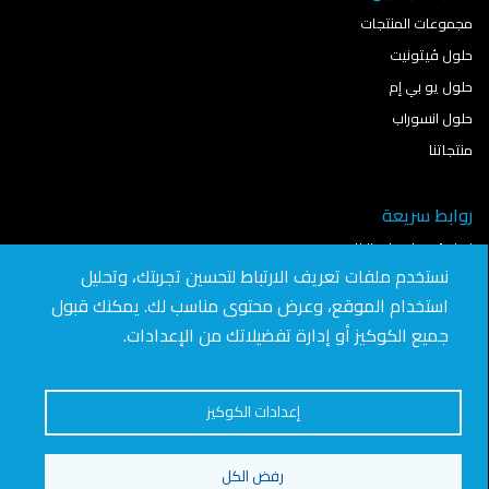
مجموعات المنتجات
حلول ڤيتونيت
حلول يو بي إم
حلول انسوراب
منتجاتنا
روابط سريعة
نمذجة معلومات البناء
نستخدم ملفات تعريف الارتباط لتحسين تجربتك، وتحليل
آخر الأخبار
استخدام الموقع، وعرض محتوى مناسب لك. يمكنك قبول
تواصل معنا
جميع الكوكيز أو إدارة تفضيلاتك من الإعدادات.
انضم للعمل في "سافيتو"
الوظائف
إعدادات الكوكيز
رفض الكل