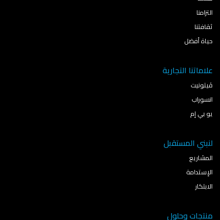
التزامنا
ثقافتنا
حياة أفضل
علاماتنا التجارية
ڤيتونيت
انسوراب
يو بي إم
لنبني المستقبل
المشاريع
الإستدامة
الابتكار
منتجات وحلول