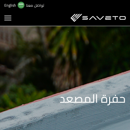
ت
تواصل معنا
English
إ
ا
ا
حفرة المصعد