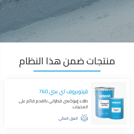
منتجات ضمن هذا النظام
ڤيتوبروف اي سي 760
طلاء إيبوكسي قطراني بالفحم قائم على
المذيبات.
العزل المائي