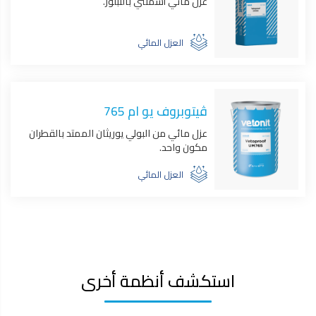
عزل مائي أسمنتي بالتبلور.
العزل المائي
ڤيتوبروف يو ام 765
عزل مائي من البولي يوريثان الممتد بالقطران
مكون واحد.
العزل المائي
استكشف أنظمة أخرى