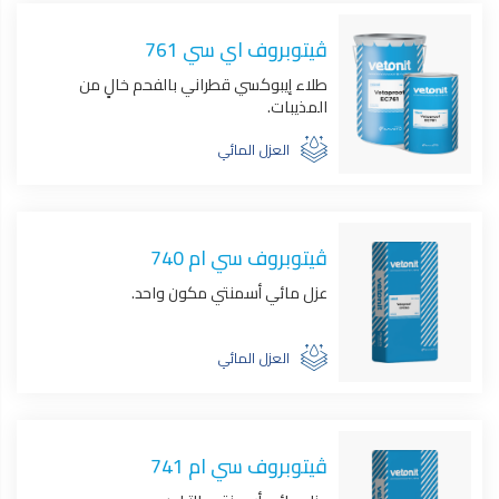
ڤيتوبروف اي سي 761
طلاء إيبوكسي قطراني بالفحم خالٍ من
المذيبات.
العزل المائي
ڤيتوبروف سي ام 740
عزل مائي أسمنتي مكون واحد.
العزل المائي
ڤيتوبروف سي ام 741