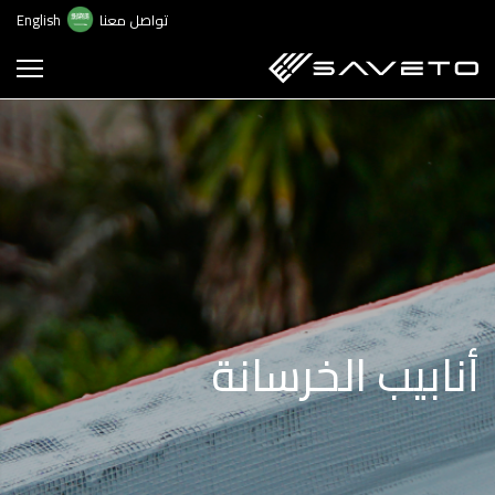
ت
تواصل معنا
English
إ
ا
ا
أنابيب الخرسانة