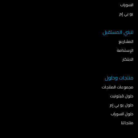
انسوراب
يو بي إم
لنبني المستقبل
المشاريع
الإستدامة
الابتكار
منتجات وحلول
مجموعات المنتجات
حلول ڤيتونيت
حلول يو بي إم
حلول انسوراب
منتجاتنا