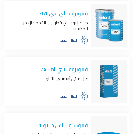
ڤيتوبروف اي سي 761
طلاء إيبوكسي قطراني بالفحم خالٍ من
المذيبات.
العزل المائي
ڤيتوبروف سي ام 741
عزل مائي أسمنتي بالتبلور.
العزل المائي
ڤيتوستوب اس دبليو 1