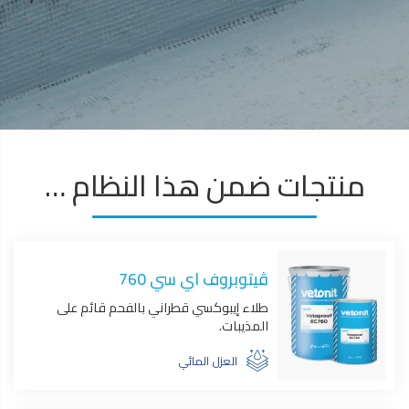
منتجات ضمن هذا النظام …
ڤيتوبروف اي سي 760
طلاء إيبوكسي قطراني بالفحم قائم على
المذيبات.
العزل المائي