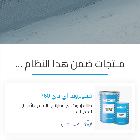
منتجات ضمن هذا النظام …
ڤيتوبروف اي سي 760
طلاء إيبوكسي قطراني بالفحم قائم على
المذيبات.
العزل المائي