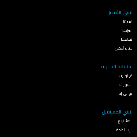
لنبني الأفضل
قصتنا
التزامنا
ثقافتنا
حياة أفضل
علاماتنا التجارية
ڤيتونيت
انسوراب
يو بي إم
لنبني المستقبل
المشاريع
الإستدامة