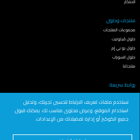
الابتكار
منتجات وحلول
مجموعات المنتجات
حلول ڤيتونيت
حلول يو بي إم
حلول انسوراب
منتجاتنا
روابط سريعة
نمذجة معلومات البناء
نستخدم ملفات تعريف الارتباط لتحسين تجربتك، وتحليل
آخر الأخبار
استخدام الموقع، وعرض محتوى مناسب لك. يمكنك قبول
تواصل معنا
جميع الكوكيز أو إدارة تفضيلاتك من الإعدادات.
انضم للعمل في "سافيتو"
الوظائف