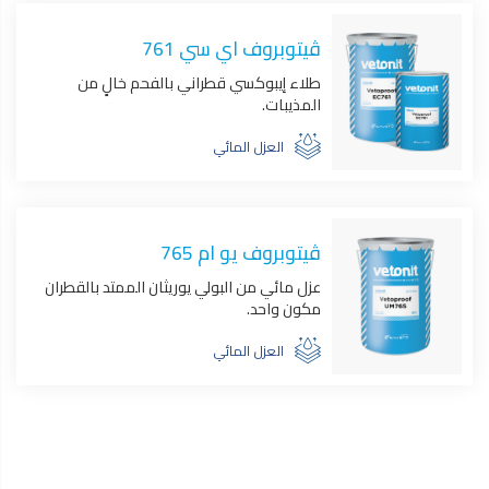
ڤيتوبروف اي سي 761
طلاء إيبوكسي قطراني بالفحم خالٍ من
المذيبات.
العزل المائي
ڤيتوبروف يو ام 765
عزل مائي من البولي يوريثان الممتد بالقطران
مكون واحد.
العزل المائي