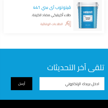
ڤيتوتوب آى سي 441
طلاء أكريليكي مضاد للكربنة.
الطلاءات الوقائية
تلقى آخر التحديثات
Email
Address