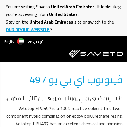
ت
×
You are visiting Saveto
United Arab Emirates
, It looks like
إ
you’re accessing from
United States
.
ا
Stay on the
United Arab Emirates
site or switch to the
ا
OUR GROUP WEBSITE
?
تواصل معنا
English
ڤيتوتوب اي بي يو 497
طلاء إيبوكسي بولي يوريثان مرن هجين ثنائي المكون.
Vetotop EPU497 is a 100% reactive solvent free two-
component hybrid combination of epoxy polyurethane resins.
Vetotop EPU497 has an excellent chemical and abrasion