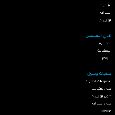
ڤيتونيت
انسوراب
يو بي إم
لنبني المستقبل
المشاريع
الإستدامة
الابتكار
منتجات وحلول
مجموعات المنتجات
حلول ڤيتونيت
حلول يو بي إم
حلول انسوراب
منتجاتنا