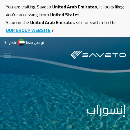
ت
×
You are visiting Saveto
United Arab Emirates
, It looks like
إ
you’re accessing from
United States
.
ا
Stay on the
United Arab Emirates
site or switch to the
ا
OUR GROUP WEBSITE
?
تواصل معنا
English
إنسوراب