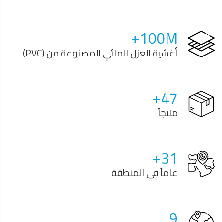
100
M+
أغشية العزل المائي المصنوعة من (PVC)
+
56
منتجاً
+
38
عاماً في المنطقة
10