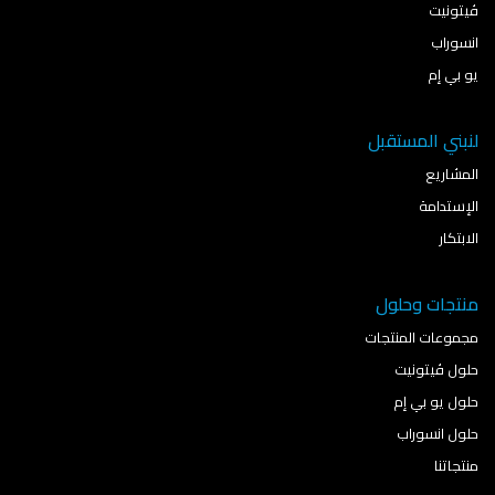
ڤيتونيت
انسوراب
يو بي إم
لنبني المستقبل
المشاريع
الإستدامة
الابتكار
منتجات وحلول
مجموعات المنتجات
حلول ڤيتونيت
حلول يو بي إم
حلول انسوراب
منتجاتنا