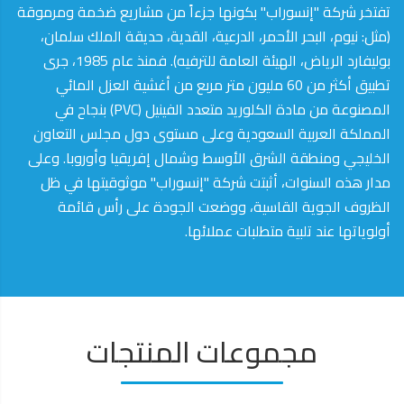
تفتخر شركة "إنسوراب" بكونها جزءاً من مشاريع ضخمة ومرموقة
(مثل: نيوم، البحر الأحمر، الدرعية، القدية، حديقة الملك سلمان،
بوليفارد الرياض، الهيئة العامة للترفيه). فمنذ عام 1985، جرى
تطبيق أكثر من 60 مليون متر مربع من أغشية العزل المائي
المصنوعة من مادة الكلوريد متعدد الفينيل (PVC) بنجاح في
المملكة العربية السعودية وعلى مستوى دول مجلس التعاون
الخليجي ومنطقة الشرق الأوسط وشمال إفريقيا وأوروبا. وعلى
مدار هذه السنوات، أثبتت شركة "إنسوراب" موثوقيتها في ظل
الظروف الجوية القاسية، ووضعت الجودة على رأس قائمة
أولوياتها عند تلبية متطلبات عملائها.
مجموعات المنتجات