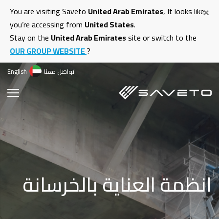
ت
×
You are visiting Saveto
United Arab Emirates
, It looks like
إ
you’re accessing from
United States
.
ا
Stay on the
United Arab Emirates
site or switch to the
ا
OUR GROUP WEBSITE
?
تواصل معنا
English
انظمة العناية بالخرسانة