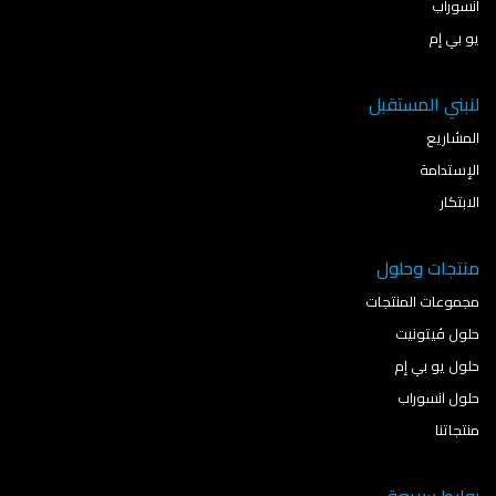
انسوراب
يو بي إم
لنبني المستقبل
المشاريع
الإستدامة
الابتكار
منتجات وحلول
مجموعات المنتجات
حلول ڤيتونيت
حلول يو بي إم
حلول انسوراب
منتجاتنا
روابط سريعة