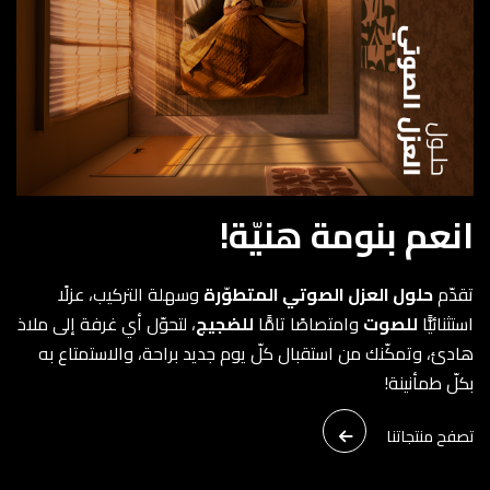
انعم بنومة هنيّة!
تقدّم
حلول العزل الصوتي المتطوّرة
وسهلة التركيب، عزلًا
استثنائيًّا
للصوت
وامتصاصًا تامًّا
للضجيج
، لتحوّل أي غرفة إلى ملاذ
هادئ، وتمكّنك من استقبال كلّ يوم جديد براحة، والاستمتاع به
بكلّ طمأنينة!
تصفح منتجاتنا