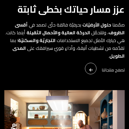
عزز مسار حياتك بخطى ثابتة
صمّمنا
حلول الأرضيّات
بحرفيّة فائقة حتّى تصمد في
أقسى
الظروف
، ولتتحمّل
الحركة العالية والأحمال الثقيلة
أينما كانت.
هي خيارك الأمثل لجميع الاستخدامات
التجاريّة والسكنيّة
؛ بما
تقدّمه من تشطيبات أنيقة، وأداءٍ قويّ سيرافقك على
المدى
الطويل
.
تصفح منتجاتنا