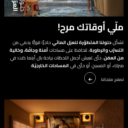
ملّي أوقاتك مرح!
تشكّل
حلولنا المتطوّرة للعزل المائي
حاجزًا قويًّا يحمي من
التسرّب والرطوبة
، لتحافظ على مساحات
آمنة وجافّة، وخالية
من العفن
، حتّى تعيش أجمل اللحظات براحة بال أينما كنت؛ في
منزلك، أو المسبح، أو حتّى في
المساحات الخارجيّة
.
تصفح منتجاتنا