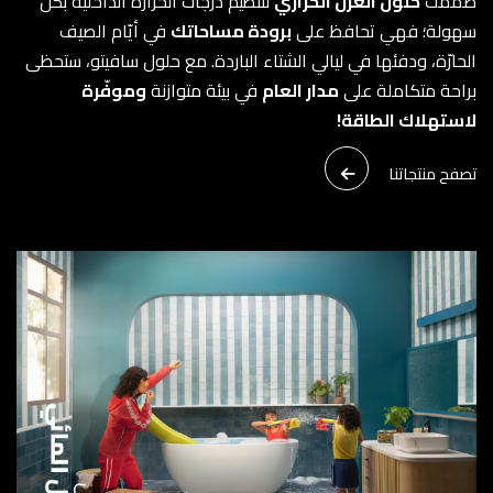
صمّمت
حلول العزل الحراري
لتنظيم درجات الحرارة الداخليّة بكل
سهولة؛ فهي تحافظ على
برودة مساحاتك
في أيّام الصيف
الحارّة، ودفئها في ليالي الشتاء الباردة. مع حلول سافيتو، ستحظى
براحة متكاملة على
مدار العام
في بيئة متوازنة
وموفّرة
لاستهلاك الطاقة!
تصفح منتجاتنا