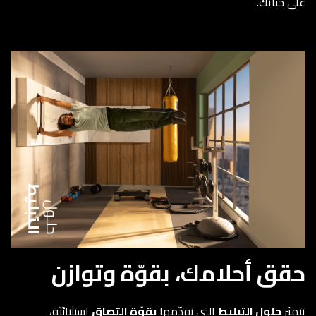
على حياتك.
حقق أحلامك، بقوّة وتوازن
تتميّز
حلول التبليط
التي نقدّمها
بقوّة التصاق
استثنائيّة،