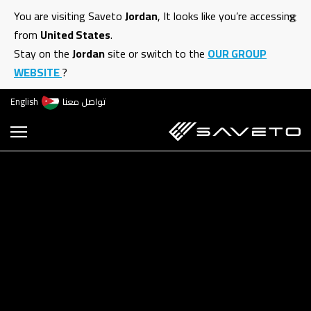
ت
×
You are visiting Saveto
Jordan
, It looks like you’re accessing
إ
from
United States
.
ا
Stay on the
Jordan
site or switch to the
OUR GROUP
ا
WEBSITE
?
تواصل معنا
English