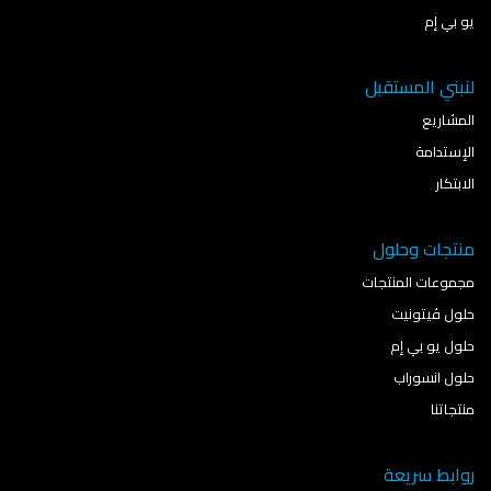
يو بي إم
لنبني المستقبل
المشاريع
الإستدامة
الابتكار
منتجات وحلول
مجموعات المنتجات
حلول ڤيتونيت
حلول يو بي إم
حلول انسوراب
منتجاتنا
روابط سريعة