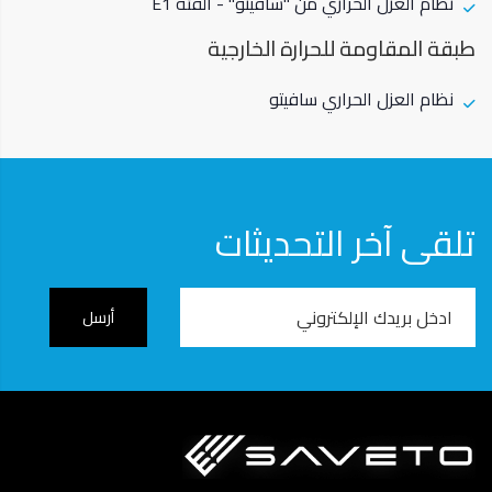
نظام العزل الحراري من "ساڤيتو" - الفئة E1
طبقة المقاومة للحرارة الخارجية
نظام العزل الحراري سافيتو
تلقى آخر التحديثات
Email
Address